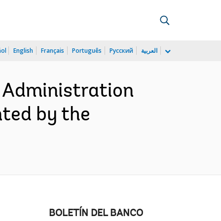
ñol
English
Français
Português
Русский
العربية
 Administration
ted by the
BOLETÍN DEL BANCO