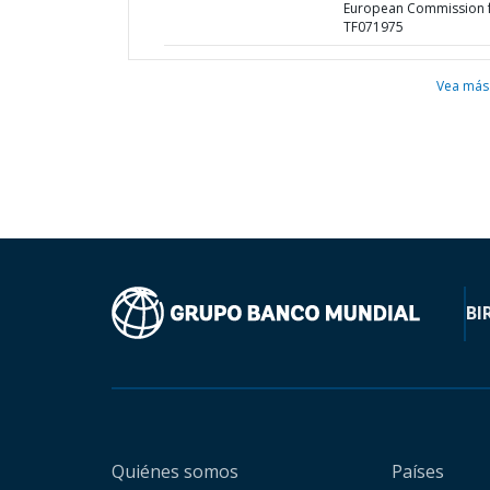
European Commission 
TF071975
Vea más
BI
Quiénes somos
Países