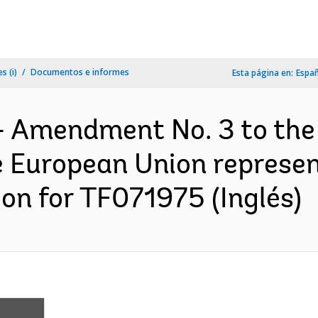
s (i)
Documentos e informes
Esta página en:
Espa
- Amendment No. 3 to the
 European Union represen
n for TF071975 (Inglés)