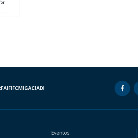
for
RF
AIF
IFC
MIGA
CIADI
Eventos