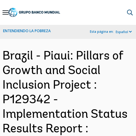
Skip
to
Main
ENTENDIENDO LA POBREZA
Esta página en:
Español
Navigation
Brazil - Piaui: Pillars of
Growth and Social
Inclusion Project :
P129342 -
Implementation Status
Results Report :