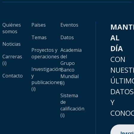
Quiénes
Países
Eventos
MANT
somos
AL
Temas
Datos
Noticias
DÍA
Proyectos y
Academia
Carreras
operaciones
del
CON
(i)
Grupo
NUEST
Investigación
Banco
Contacto
y
Mundial
ÚLTIM
publicaciones
(i)
(i)
DATOS
Sistema
Y
de
calificación
CONOC
(i)
Inscr