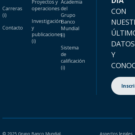
DÍA
Proyectos y
Academia
Carreras
operaciones
del
CON
(i)
Grupo
NUEST
Investigación
Banco
Contacto
y
Mundial
ÚLTIM
publicaciones
(i)
(i)
DATOS
Sistema
Y
de
calificación
CONOC
(i)
Inscr
© 2025 Grupo Banco Mundial.
Aspectos legales