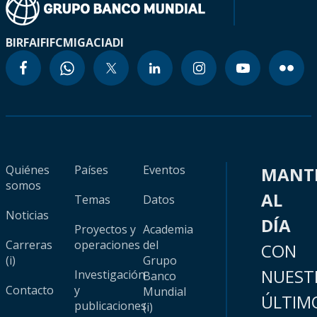
BIRF
AIF
IFC
MIGA
CIADI
Quiénes
Países
Eventos
MANT
somos
AL
Temas
Datos
Noticias
DÍA
Proyectos y
Academia
Carreras
operaciones
del
CON
(i)
Grupo
NUEST
Investigación
Banco
Contacto
y
Mundial
ÚLTIM
publicaciones
(i)