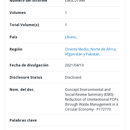
Número del informe
ESRSC01996
Volumen
1
Total Volume(s)
1
País
Líbano,
Región
Oriente Medio, Norte de África,
Afganistán y Pakistán,
Fecha de divulgación
2021/04/19
Disclosure Status
Disclosed
Nom. del doc.
Concept Environmental and
Social Review Summary (ESRS) -
Reduction of Unintentional POPs
through Waste Management in a
Circular Economy - P172770
Palabras clave