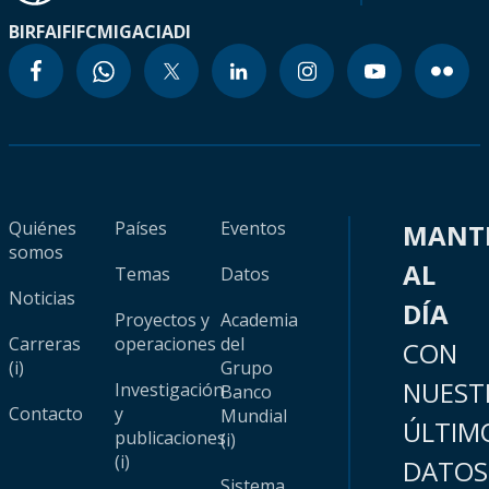
BIRF
AIF
IFC
MIGA
CIADI
Quiénes
Países
Eventos
MANT
somos
AL
Temas
Datos
Noticias
DÍA
Proyectos y
Academia
Carreras
operaciones
del
CON
(i)
Grupo
NUEST
Investigación
Banco
Contacto
y
Mundial
ÚLTIM
publicaciones
(i)
(i)
DATOS
Sistema