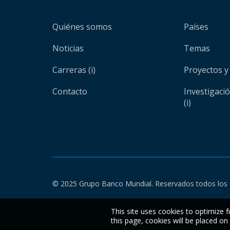
Quiénes somos
Países
Noticias
Temas
Carreras (i)
Proyectos y
Contacto
Investigaci
(i)
© 2025 Grupo Banco Mundial. Reservados todos los 
This site uses cookies to optimize f
this page, cookies will be placed o