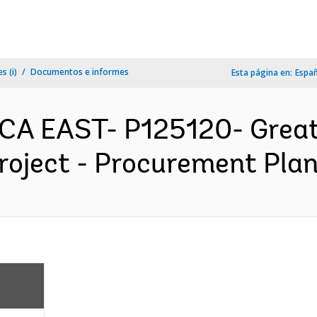
s (i)
Documentos e informes
Esta página en:
Espa
CA EAST- P125120- Grea
oject - Procurement Plan 