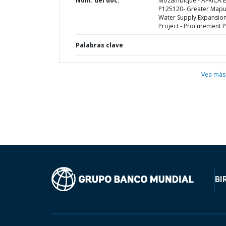
Nom. del doc.
Mozambique - AFRICA E
P125120- Greater Map
Water Supply Expansio
Project - Procurement P
Palabras clave
Vea más
BI