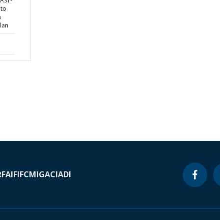
AST-
uto
n
lan
RF
AIF
IFC
MIGA
CIADI