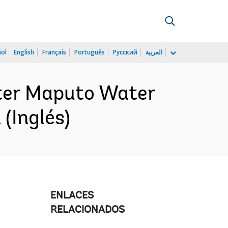
ñol
English
Français
Português
Русский
العربية
ter Maputo Water
(Inglés)
ENLACES
RELACIONADOS