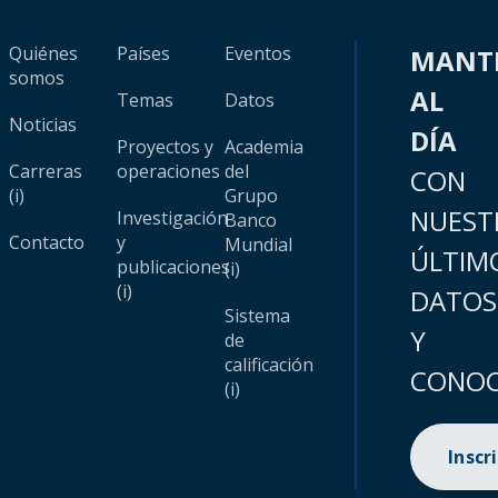
Quiénes
Países
Eventos
MANT
somos
AL
Temas
Datos
Noticias
DÍA
Proyectos y
Academia
Carreras
operaciones
del
CON
(i)
Grupo
NUEST
Investigación
Banco
Contacto
y
Mundial
ÚLTIM
publicaciones
(i)
(i)
DATOS
Sistema
Y
de
calificación
CONOC
(i)
Inscr