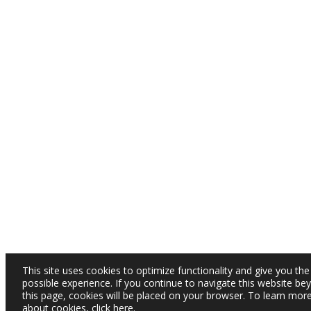
This site uses cookies to optimize functionality and give you the
possible experience. If you continue to navigate this website be
this page, cookies will be placed on your browser. To learn mor
about cookies,
click here
.