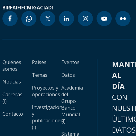
BIRF
AIF
IFC
MIGA
CIADI
Quiénes
Países
Eventos
MANT
somos
AL
Temas
Datos
Noticias
DÍA
Proyectos y
Academia
Carreras
operaciones
del
CON
(i)
Grupo
NUEST
Investigación
Banco
Contacto
y
Mundial
ÚLTIM
publicaciones
(i)
(i)
DATOS
Sistema