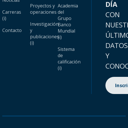
Noticias
DÍA
Proyectos y
Academia
Carreras
operaciones
del
CON
(i)
Grupo
NUEST
Investigación
Banco
Contacto
y
Mundial
ÚLTIM
publicaciones
(i)
(i)
DATOS
Sistema
Y
de
calificación
CONOC
(i)
Inscr