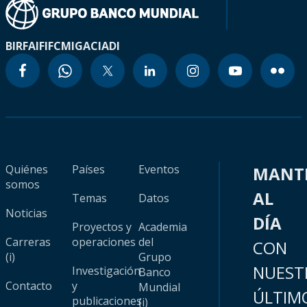
BIRF
AIF
IFC
MIGA
CIADI
Quiénes
Países
Eventos
MANT
somos
AL
Temas
Datos
Noticias
DÍA
Proyectos y
Academia
Carreras
operaciones
del
CON
(i)
Grupo
NUEST
Investigación
Banco
Contacto
y
Mundial
ÚLTIM
publicaciones
(i)