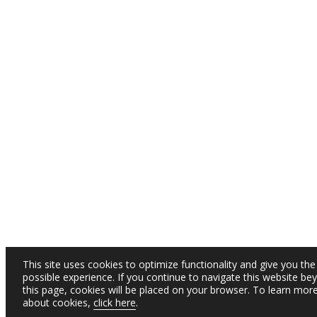
This site uses cookies to optimize functionality and give you the
possible experience. If you continue to navigate this website be
this page, cookies will be placed on your browser. To learn mor
about cookies,
click here
.