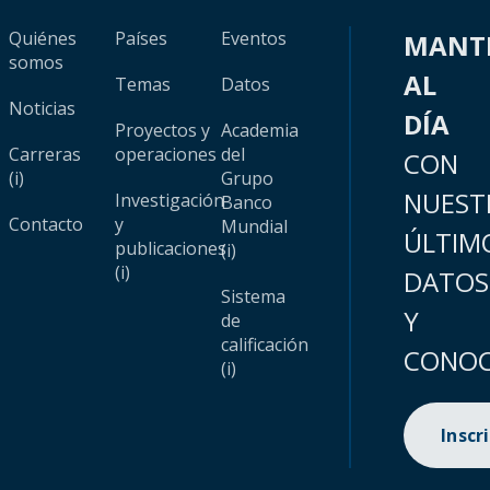
Quiénes
Países
Eventos
MANT
somos
AL
Temas
Datos
Noticias
DÍA
Proyectos y
Academia
Carreras
operaciones
del
CON
(i)
Grupo
NUEST
Investigación
Banco
Contacto
y
Mundial
ÚLTIM
publicaciones
(i)
(i)
DATOS
Sistema
Y
de
calificación
CONOC
(i)
Inscr