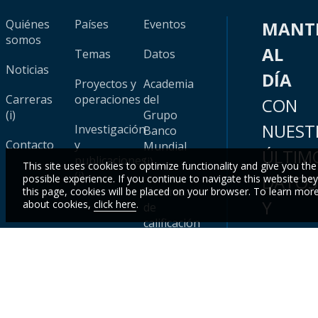
Quiénes
Países
Eventos
MANT
somos
AL
Temas
Datos
Noticias
DÍA
Proyectos y
Academia
Carreras
operaciones
del
CON
(i)
Grupo
NUEST
Investigación
Banco
Contacto
y
Mundial
ÚLTIM
publicaciones
(i)
This site uses cookies to optimize functionality and give you the
(i)
DATOS
possible experience. If you continue to navigate this website be
Sistema
this page, cookies will be placed on your browser. To learn mor
Y
about cookies,
click here
.
de
calificación
CONOC
(i)
Inscr