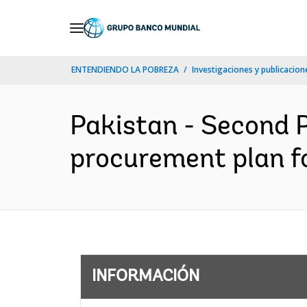
Skip
to
Main
ENTENDIENDO LA POBREZA
Investigaciones y publicacione
Navigation
Pakistan - Second P
procurement plan fo
INFORMACIÓN