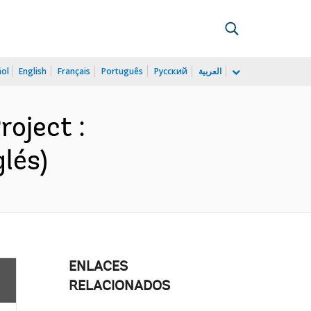
ñol
English
Français
Português
Русский
العربية
oject :
lés)
ENLACES
RELACIONADOS