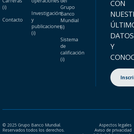
Carreras
operaciones
del
CON
(i)
Grupo
NUEST
Investigación
Banco
Contacto
y
Mundial
ÚLTIM
publicaciones
(i)
(i)
DATOS
Sistema
Y
de
calificación
CONOC
(i)
Inscr
© 2025 Grupo Banco Mundial.
Aspectos legales
Reservados todos los derechos.
Aviso de privacidad