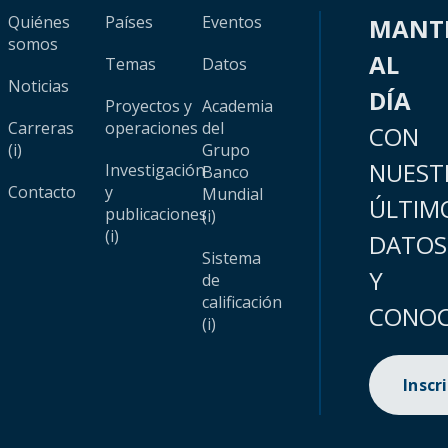
Quiénes
Países
Eventos
MANT
somos
AL
Temas
Datos
Noticias
DÍA
Proyectos y
Academia
Carreras
operaciones
del
CON
(i)
Grupo
NUEST
Investigación
Banco
Contacto
y
Mundial
ÚLTIM
publicaciones
(i)
(i)
DATOS
Sistema
Y
de
calificación
CONOC
(i)
Inscr