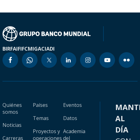
BIRF
AIF
IFC
MIGA
CIADI
Quiénes
Países
Eventos
MANT
somos
AL
Temas
Datos
Noticias
DÍA
Proyectos y
Academia
Carreras
operaciones
del