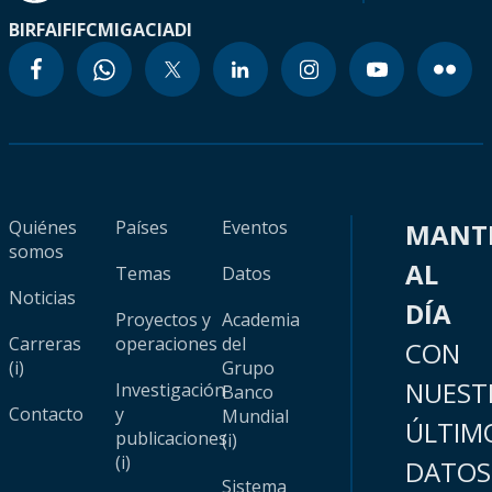
BIRF
AIF
IFC
MIGA
CIADI
Quiénes
Países
Eventos
MANT
somos
AL
Temas
Datos
Noticias
DÍA
Proyectos y
Academia
Carreras
operaciones
del
CON
(i)
Grupo
NUEST
Investigación
Banco
Contacto
y
Mundial
ÚLTIM
publicaciones
(i)
(i)
DATOS
Sistema