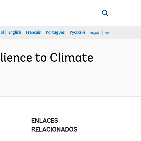
ñol
English
Français
Português
Русский
العربية
lience to Climate
ENLACES
RELACIONADOS