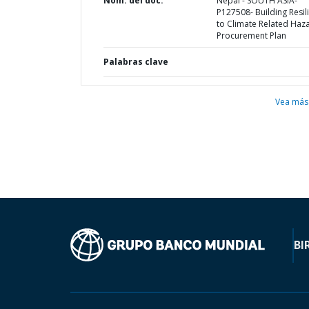
Nom. del doc.
Nepal - SOUTH ASIA-
P127508- Building Resil
to Climate Related Haza
Procurement Plan
Palabras clave
Vea más
BI