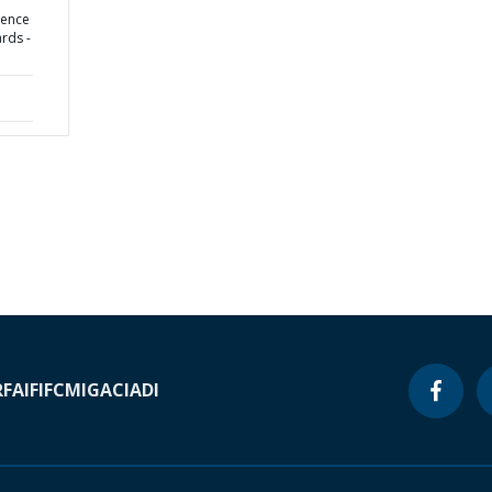
ience
rds -
RF
AIF
IFC
MIGA
CIADI