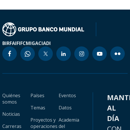
BIRF
AIF
IFC
MIGA
CIADI
Quiénes
Países
Eventos
MANT
somos
AL
Temas
Datos
Noticias
DÍA
Proyectos y
Academia
Carreras
operaciones
del
CON