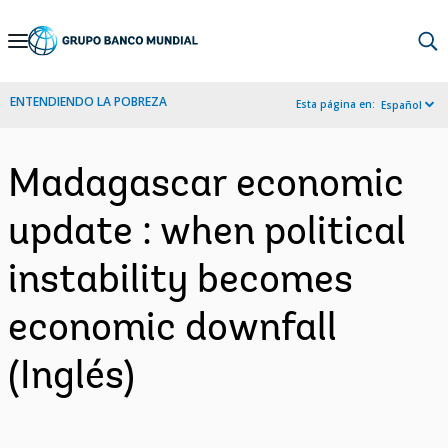
Skip
to
Main
ENTENDIENDO LA POBREZA
Esta página en:
Español
Navigation
Madagascar economic
update : when political
instability becomes
economic downfall
(Inglés)