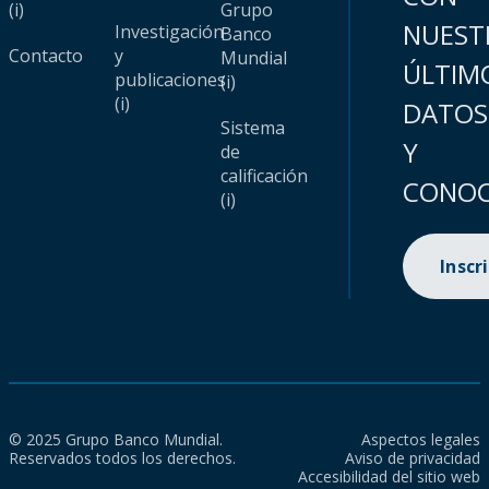
(i)
Grupo
NUEST
Investigación
Banco
Contacto
y
Mundial
ÚLTIM
publicaciones
(i)
(i)
DATOS
Sistema
Y
de
calificación
CONOC
(i)
Inscr
© 2025 Grupo Banco Mundial.
Aspectos legales
Reservados todos los derechos.
Aviso de privacidad
Accesibilidad del sitio web