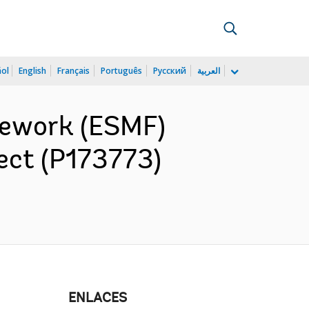
ñol
English
Français
Português
Русский
العربية
mework (ESMF)
ect (P173773)
ENLACES