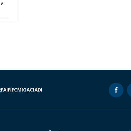
19
RF
AIF
IFC
MIGA
CIADI