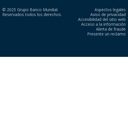
© 2025 Grupo Banco Mundial.
Aspectos legales
Reservados todos los derechos.
Aviso de privacidad
Accesibilidad del sitio web
Acceso a la información
Alerta de fraude
Presente un reclamo