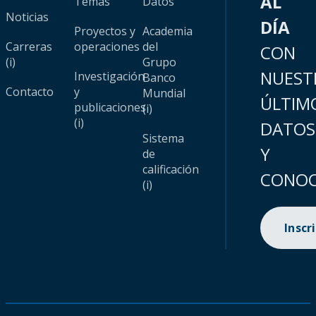
AL
Temas
Datos
Noticias
DÍA
Proyectos y
Academia
Carreras
operaciones
del
CON
(i)
Grupo
NUEST
Investigación
Banco
Contacto
y
Mundial
ÚLTIM
publicaciones
(i)
(i)
DATOS
Sistema
Y
de
calificación
CONOC
(i)
Inscr