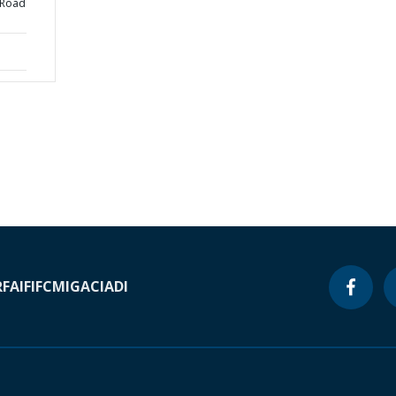
 Road
RF
AIF
IFC
MIGA
CIADI