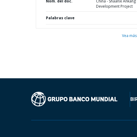
Nom. del doc.
China - Shaanxi Ankang
Development Project
Palabras clave
Vea más
BI