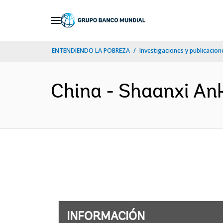
Skip
to
Main
ENTENDIENDO LA POBREZA
Investigaciones y publicacione
Navigation
China - Shaanxi An
INFORMACIÓN