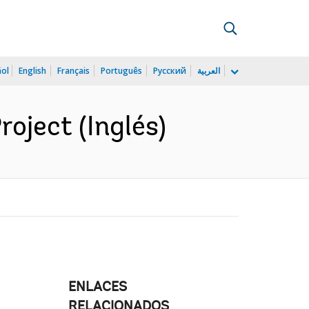
ñol
English
Français
Português
Русский
العربية
oject (Inglés)
ENLACES
RELACIONADOS