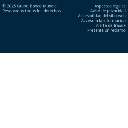
© 2025 Grupo Banco Mundial.
Aspectos legales
Reservados todos los derechos.
Aviso de privacidad
Accesibilidad del sitio web
Acceso a la información
Alerta de fraude
Presente un reclamo