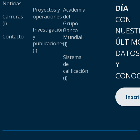
Noticias
DÍA
Proyectos y
Academia
Carreras
operaciones
del
CON
(i)
Grupo
NUEST
Investigación
Banco
Contacto
y
Mundial
ÚLTIM
publicaciones
(i)
(i)
DATOS
Sistema
Y
de
calificación
CONOC
(i)
Inscr