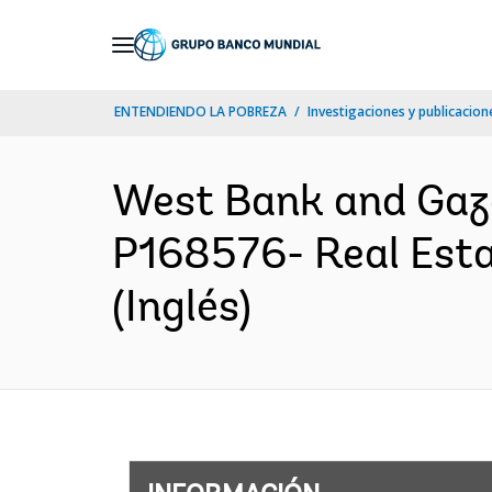
Skip
to
Main
ENTENDIENDO LA POBREZA
Investigaciones y publicacione
Navigation
West Bank and Ga
P168576- Real Esta
(Inglés)