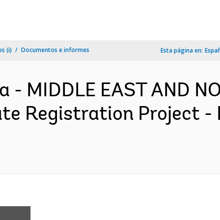
s (i)
Documentos e informes
Esta página en:
Espa
za - MIDDLE EAST AND N
te Registration Project -