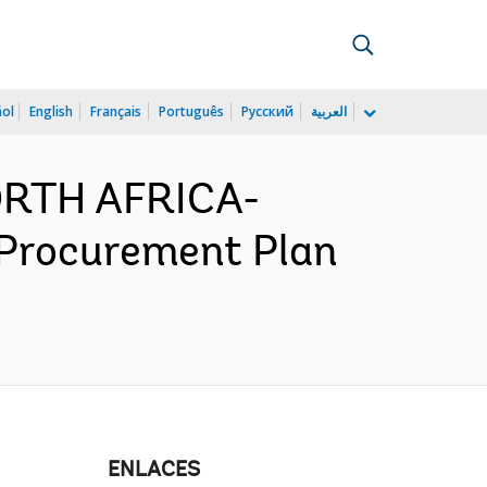
ñol
English
Français
Português
Русский
العربية
ORTH AFRICA-
 Procurement Plan
ENLACES