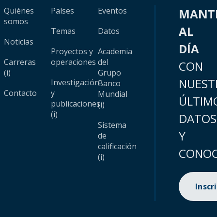
Quiénes
Países
Eventos
MANT
somos
AL
Temas
Datos
Noticias
DÍA
Proyectos y
Academia
Carreras
operaciones
del
CON
(i)
Grupo
NUEST
Investigación
Banco
Contacto
y
Mundial
ÚLTIM
publicaciones
(i)
(i)
DATOS
Sistema
Y
de
calificación
CONOC
(i)
Inscr