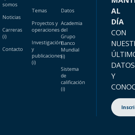
somos
AL
Temas
Datos
Noticias
DÍA
Proyectos y
Academia
Carreras
operaciones
del
CON
(i)
Grupo
NUEST
Investigación
Banco
Contacto
y
Mundial
ÚLTIM
publicaciones
(i)
(i)
DATOS
Sistema
Y
de
calificación
CONOC
(i)
Inscr