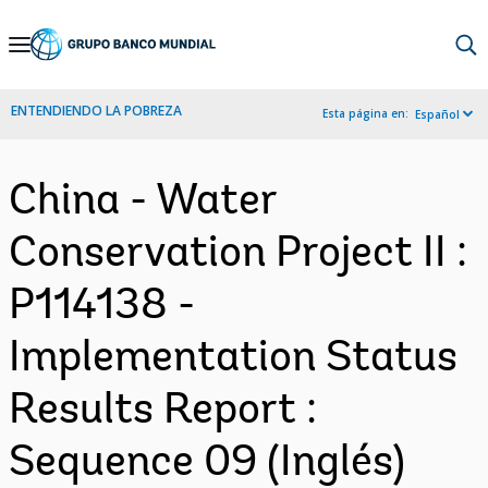
Skip
to
Main
ENTENDIENDO LA POBREZA
Esta página en:
Español
Navigation
China - Water
Conservation Project II :
P114138 -
Implementation Status
Results Report :
Sequence 09 (Inglés)