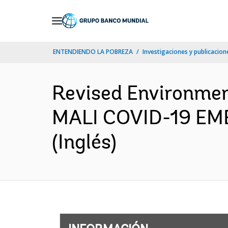
Skip
to
Main
ENTENDIENDO LA POBREZA
Investigaciones y publicacione
Navigation
Revised Environme
MALI COVID-19 EM
(Inglés)