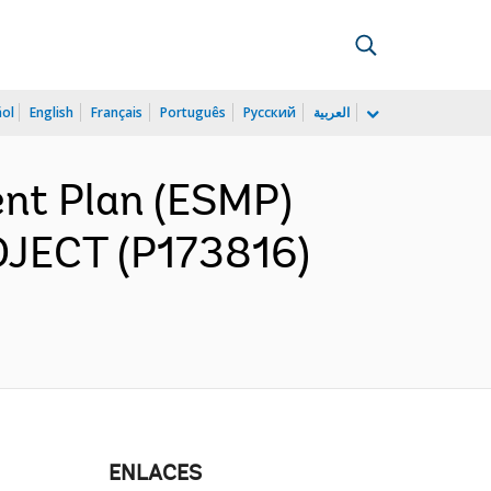
ñol
English
Français
Português
Русский
العربية
nt Plan (ESMP)
JECT (P173816)
ENLACES