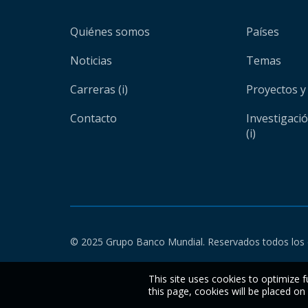
Quiénes somos
Países
Noticias
Temas
Carreras (i)
Proyectos y
Contacto
Investigaci
(i)
© 2025 Grupo Banco Mundial. Reservados todos los 
This site uses cookies to optimize f
this page, cookies will be placed o