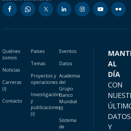
Quiénes
Países
Eventos
MANT
somos
AL
Temas
Datos
Noticias
DÍA
Proyectos y
Academia
Carreras
operaciones
del
CON
(i)
Grupo
NUEST
Investigación
Banco
Contacto
y
Mundial
ÚLTIM
publicaciones
(i)
(i)
DATOS
Sistema
Y
de