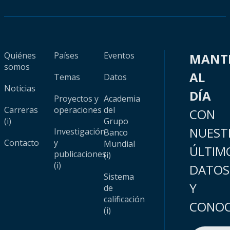
Quiénes
Países
Eventos
MANT
somos
AL
Temas
Datos
Noticias
DÍA
Proyectos y
Academia
Carreras
operaciones
del
CON
(i)
Grupo
NUEST
Investigación
Banco
Contacto
y
Mundial
ÚLTIM
publicaciones
(i)
(i)
DATOS
Sistema
Y
de
calificación
CONOC
(i)