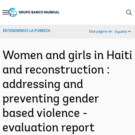
Skip
to
Main
ENTENDIENDO LA POBREZA
Esta página en:
Español
Navigation
Women and girls in Haiti
and reconstruction :
addressing and
preventing gender
based violence -
evaluation report