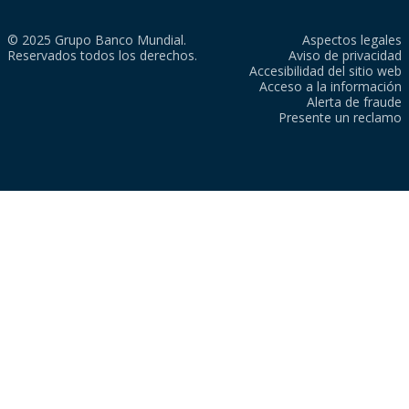
© 2025 Grupo Banco Mundial.
Aspectos legales
Reservados todos los derechos.
Aviso de privacidad
Accesibilidad del sitio web
Acceso a la información
Alerta de fraude
Presente un reclamo