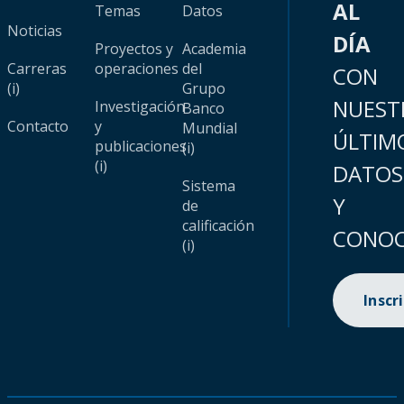
AL
Temas
Datos
Noticias
DÍA
Proyectos y
Academia
Carreras
operaciones
del
CON
(i)
Grupo
NUEST
Investigación
Banco
Contacto
y
Mundial
ÚLTIM
publicaciones
(i)
(i)
DATOS
Sistema
Y
de
calificación
CONOC
(i)
Inscr