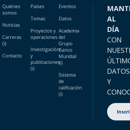
Quiénes
Países
Eventos
MANT
somos
AL
Temas
Datos
Noticias
DÍA
Proyectos y
Academia
Carreras
operaciones
del
CON
(i)
Grupo
NUEST
Investigación
Banco
Contacto
y
Mundial
ÚLTIM
publicaciones
(i)
(i)
DATOS
Sistema
Y
de
calificación
CONOC
(i)
Inscr