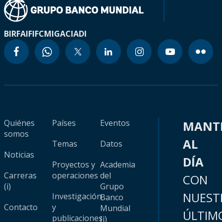
BIRF
AIF
IFC
MIGA
CIADI
Quiénes
Países
Eventos
MANT
somos
AL
Temas
Datos
Noticias
DÍA
Proyectos y
Academia
Carreras
operaciones
del
CON
(i)
Grupo
NUEST
Investigación
Banco
Contacto
y
Mundial
ÚLTIM
publicaciones
(i)