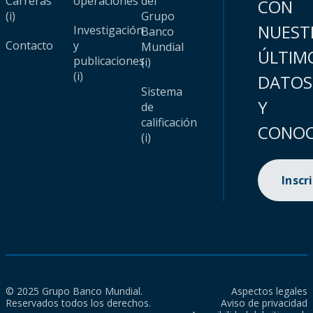
Carreras
operaciones
del
CON
(i)
Grupo
NUEST
Investigación
Banco
Contacto
y
Mundial
ÚLTIM
publicaciones
(i)
(i)
DATOS
Sistema
Y
de
calificación
CONOC
(i)
Inscr
© 2025 Grupo Banco Mundial.
Aspectos legales
Reservados todos los derechos.
Aviso de privacidad