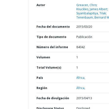
Autor
Greacen, Chris;
Knuckles, James Albert;
Siyambalapitiya, Tilak;
Tenenbaum, Bernard W
Fecha del documento
2015/03/20
Tipo de documento
Publicación
Número del informe
84042
Volumen
1
Total Volume(s)
1
País
África,
Región
África,
Fecha de divulgación
2015/04/13
Disclosure Status
Disclosed