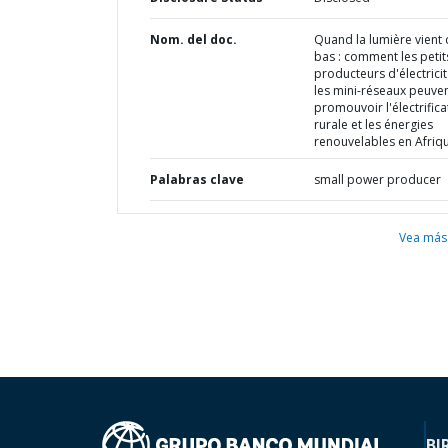
Nom. del doc.
Quand la lumière vient 
bas : comment les petit
producteurs d'électricit
les mini-réseaux peuve
promouvoir l'électrifica
rurale et les énergies
renouvelables en Afriq
Palabras clave
small power producer
Vea más
BI