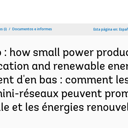
s (i)
Documentos e informes
Esta página en:
Espa
 : how small power produc
ication and renewable ener
ent d'en bas : comment le
s mini-réseaux peuvent pro
rale et les énergies renouv