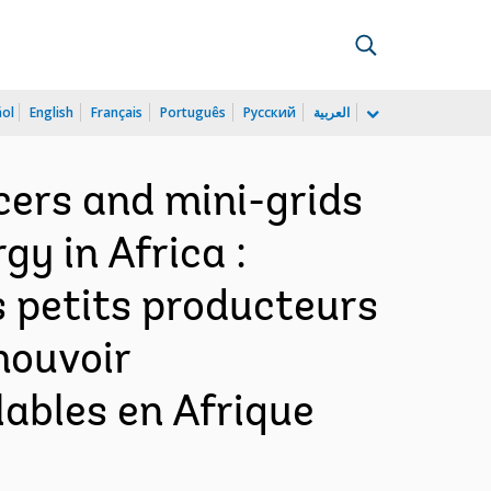
ñol
English
Français
Português
Русский
العربية
ers and mini-grids
gy in Africa :
s petits producteurs
mouvoir
elables en Afrique