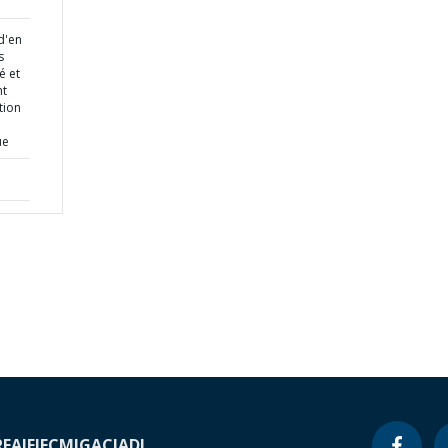
d'en
s
é et
nt
tion
ue
RF
AIF
IFC
MIGA
CIADI