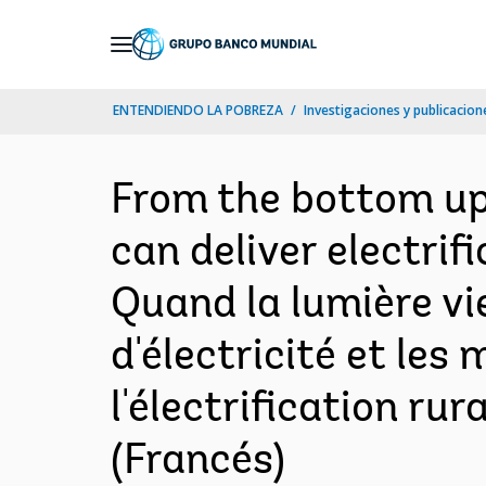
Skip
to
Main
ENTENDIENDO LA POBREZA
Investigaciones y publicacione
Navigation
From the bottom up
can deliver electrif
Quand la lumière vi
d'électricité et le
l'électrification ru
(Francés)