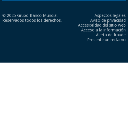
© 2025 Grupo Banco Mundial.
Aspectos legales
Reservados todos los derechos.
Aviso de privacidad
Accesibilidad del sitio web
Acceso a la información
Alerta de fraude
Presente un reclamo