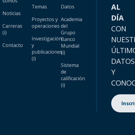
somos
AL
Temas
Datos
Noticias
DÍA
Proyectos y
Academia
Carreras
operaciones
del
CON
(i)
Grupo
NUEST
Investigación
Banco
Contacto
y
Mundial
ÚLTIM
publicaciones
(i)
(i)
DATOS
Sistema
Y
de
calificación
CONOC
(i)
Inscr