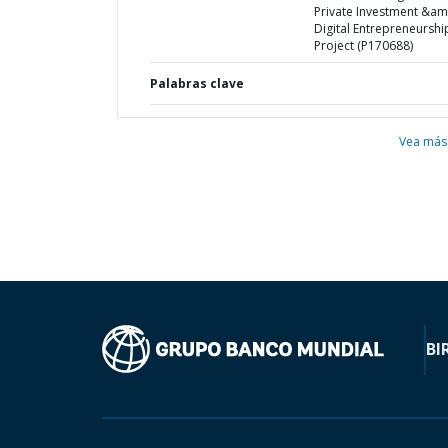
Private Investment &am
Digital Entrepreneurshi
Project (P170688)
Palabras clave
Vea más
BI