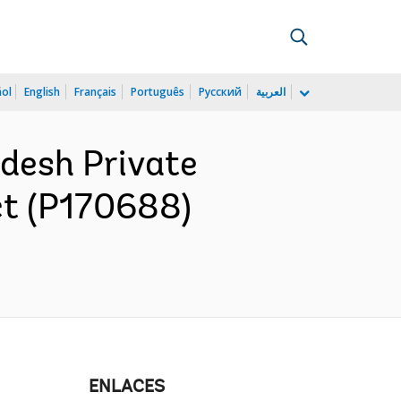
ñol
English
Français
Português
Русский
العربية
desh Private
ct (P170688)
ENLACES