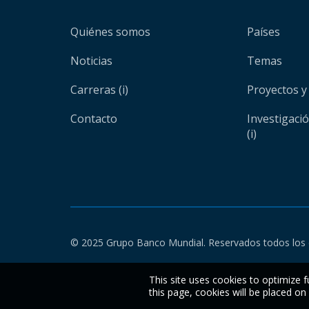
Quiénes somos
Países
Noticias
Temas
Carreras (i)
Proyectos y
Contacto
Investigaci
(i)
© 2025 Grupo Banco Mundial. Reservados todos los 
This site uses cookies to optimize f
this page, cookies will be placed o