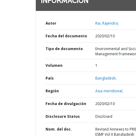
INFORMACIÓN
Autor
Rai, Rajendra;
Fecha del documento
2020/02/10
Tipo de documento
Environmental and Soci
Management Framewor
Volumen
1
País
Bangladesh,
Región
Asia meridional,
Fecha de divulgación
2020/02/10
Disclosure Status
Disclosed
Nom. del doc.
Revised Annexes to PRI
ESMF Vol II Bangladesh