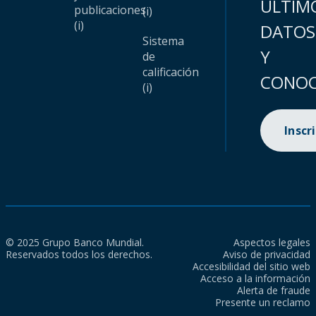
ÚLTIM
publicaciones
(i)
(i)
DATOS
Sistema
Y
de
calificación
CONOC
(i)
Inscr
© 2025 Grupo Banco Mundial.
Aspectos legales
Reservados todos los derechos.
Aviso de privacidad
Accesibilidad del sitio web
Acceso a la información
Alerta de fraude
Presente un reclamo