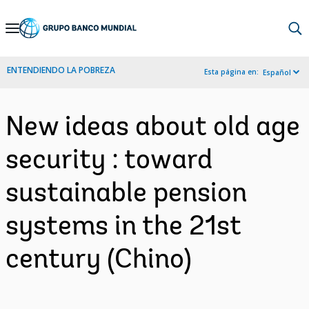
Skip
to
Main
ENTENDIENDO LA POBREZA
Esta página en:
Español
Navigation
New ideas about old age
security : toward
sustainable pension
systems in the 21st
century (Chino)