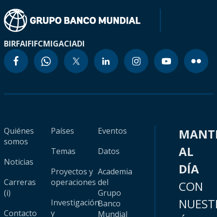
BIRF
AIF
IFC
MIGA
CIADI
Quiénes
Países
Eventos
MANT
somos
AL
Temas
Datos
Noticias
DÍA
Proyectos y
Academia
Carreras
operaciones
del
CON
(i)
Grupo
NUEST
Investigación
Banco
Contacto
y
Mundial