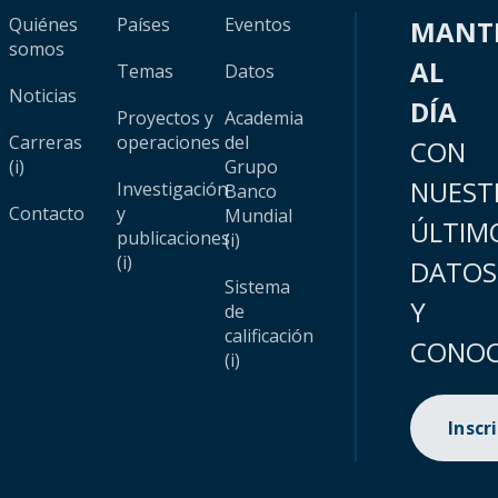
Quiénes
Países
Eventos
MANT
somos
AL
Temas
Datos
Noticias
DÍA
Proyectos y
Academia
Carreras
operaciones
del
CON
(i)
Grupo
NUEST
Investigación
Banco
Contacto
y
Mundial
ÚLTIM
publicaciones
(i)
(i)
DATOS
Sistema
Y
de
calificación
CONOC
(i)
Inscr