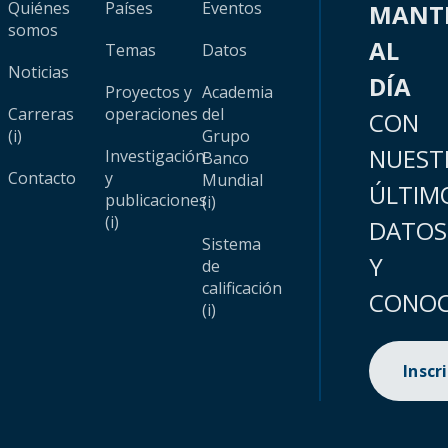
Quiénes
Países
Eventos
MANT
somos
AL
Temas
Datos
Noticias
DÍA
Proyectos y
Academia
Carreras
operaciones
del
CON
(i)
Grupo
NUEST
Investigación
Banco
Contacto
y
Mundial
ÚLTIM
publicaciones
(i)
(i)
DATOS
Sistema
Y
de
calificación
CONOC
(i)
Inscr