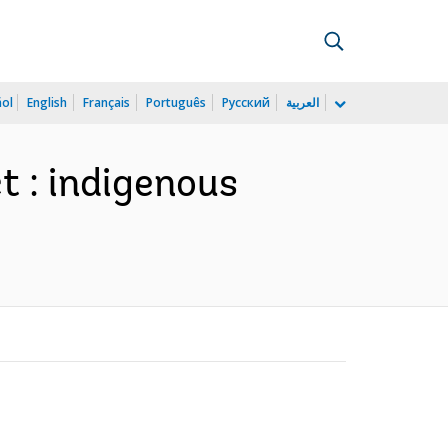
ñol
English
Français
Português
Русский
العربية
 : indigenous