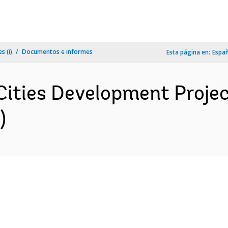
s (i)
Documentos e informes
Esta página en:
Espa
ities Development Project
)