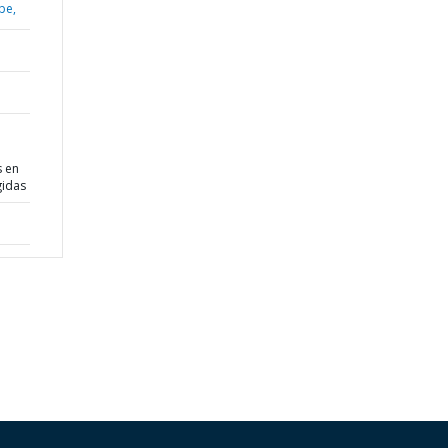
be,
s en
gidas