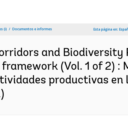
s (i)
Documentos e informes
Esta página en:
Espa
rridors and Biodiversity P
framework (Vol. 1 of 2) : 
ctividades productivas en
)