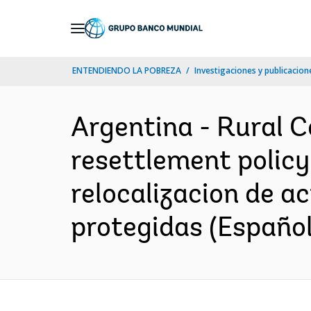
Skip
to
Main
ENTENDIENDO LA POBREZA
Investigaciones y publicacione
Navigation
Argentina - Rural Co
resettlement policy 
relocalizacion de a
protegidas (Español