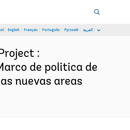
ñol
English
Français
Português
Русский
العربية
roject :
Marco de politica de
 las nuevas areas