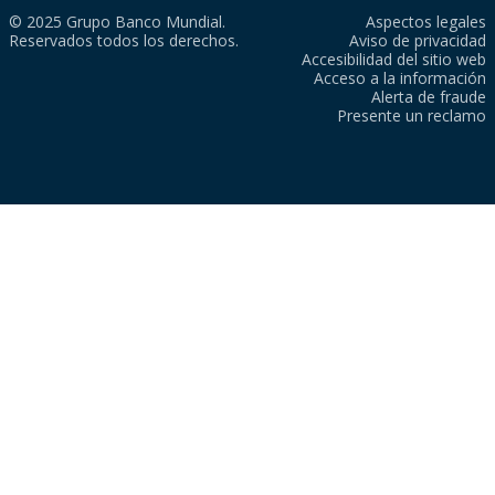
© 2025 Grupo Banco Mundial.
Aspectos legales
Reservados todos los derechos.
Aviso de privacidad
Accesibilidad del sitio web
Acceso a la información
Alerta de fraude
Presente un reclamo