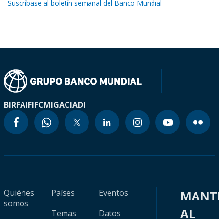
Suscríbase al boletín semanal del Banco Mundial
BIRF
AIF
IFC
MIGA
CIADI
Quiénes
Países
Eventos
MANT
somos
AL
Temas
Datos