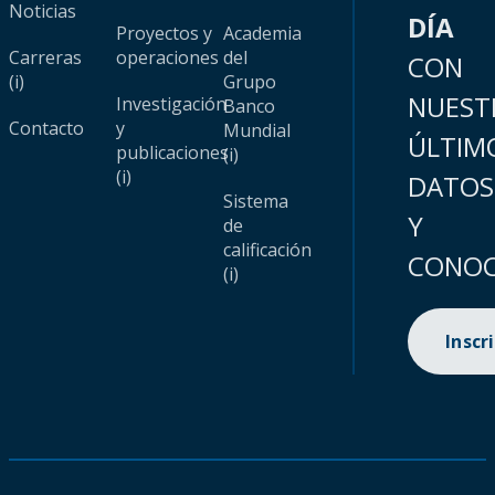
Noticias
DÍA
Proyectos y
Academia
Carreras
operaciones
del
CON
(i)
Grupo
NUEST
Investigación
Banco
Contacto
y
Mundial
ÚLTIM
publicaciones
(i)
(i)
DATOS
Sistema
Y
de
calificación
CONOC
(i)
Inscr