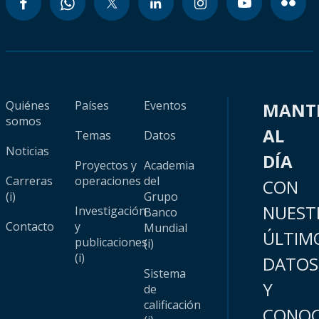
Quiénes
Países
Eventos
MANT
somos
AL
Temas
Datos
Noticias
DÍA
Proyectos y
Academia
Carreras
operaciones
del
CON
(i)
Grupo
NUEST
Investigación
Banco
Contacto
y
Mundial
ÚLTIM
publicaciones
(i)
(i)
DATOS
Sistema
Y
de
calificación
CONOC