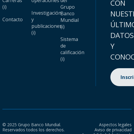
Carreras
operaciones
del
CON
(i)
Grupo
NUEST
Investigación
Banco
Contacto
y
Mundial
ÚLTIM
publicaciones
(i)
(i)
DATOS
Sistema
Y
de
calificación
CONOC
(i)
Inscr
© 2025 Grupo Banco Mundial.
Aspectos legales
Reservados todos los derechos.
Aviso de privacidad