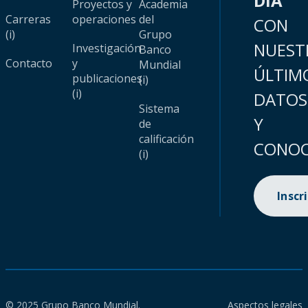
DÍA
Proyectos y
Academia
Carreras
operaciones
del
CON
(i)
Grupo
NUEST
Investigación
Banco
Contacto
y
Mundial
ÚLTIM
publicaciones
(i)
(i)
DATOS
Sistema
Y
de
calificación
CONOC
(i)
Inscr
© 2025 Grupo Banco Mundial.
Aspectos legales