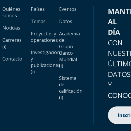
Quiénes
Países
Eventos
MANT
somos
AL
Temas
Datos
Noticias
DÍA
Proyectos y
Academia
Carreras
operaciones
del
CON
(i)
Grupo
NUEST
Investigación
Banco
Contacto
y
Mundial
ÚLTIM
publicaciones
(i)
(i)
DATOS
Sistema
Y
de
calificación
CONOC
(i)
Inscr