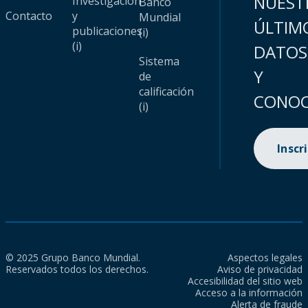
NUEST
Investigación
Banco
Contacto
y
Mundial
ÚLTIM
publicaciones
(i)
(i)
DATOS
Sistema
Y
de
calificación
CONOC
(i)
Inscr
© 2025 Grupo Banco Mundial.
Aspectos legales
Reservados todos los derechos.
Aviso de privacidad
Accesibilidad del sitio web
Acceso a la información
Alerta de fraude