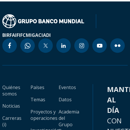
BIRF
AIF
IFC
MIGA
CIADI
Quiénes
Países
Eventos
MANT
somos
AL
Temas
Datos
Noticias
DÍA
Proyectos y
Academia
Carreras
operaciones
del
CON
(i)
Grupo