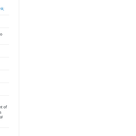
nk;
do
t of
s
DF