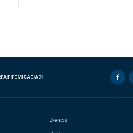
RF
AIF
IFC
MIGA
CIADI
Eventos
Datos