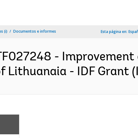
s (i)
Documentos e informes
Esta página en:
Espa
F027248 - Improvement of
f Lithuanaia - IDF Grant (