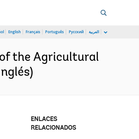
ñol
English
Français
Português
Русский
العربية
 the Agricultural
Inglés)
ENLACES
RELACIONADOS