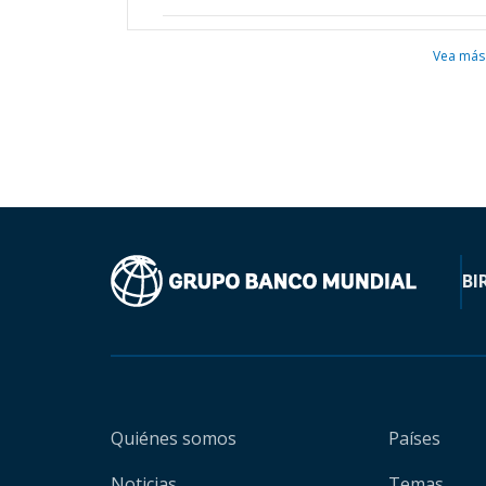
Vea más
BI
Quiénes somos
Países
Noticias
Temas