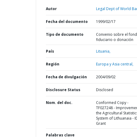
Autor
Legal Dept of World Ba
Fecha del documento
1999/02/17
Tipo de documento
Convenio sobre el fon
fiduciario o donación
País
Lituania,
Región
Europa y Asia central,
Fecha de divulgación
2004/09/02
Disclosure Status
Disclosed
Nom. del doc.
Conformed Copy -
TF027248 - Improvemen
the Agricultural Statistic
System of Lithuanaia - I
Grant
Palabras clave