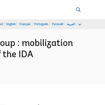
ñol
English
Français
Português
Русский
العربية
oup : mobilization
f the IDA