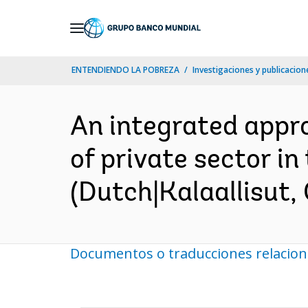
Skip
to
Main
ENTENDIENDO LA POBREZA
Investigaciones y publicacione
Navigation
An integrated appro
of private sector i
(Dutch|Kalaallisut,
Documentos o traducciones relacio