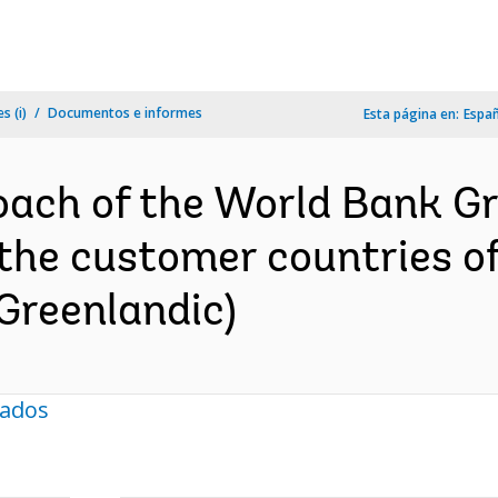
s (i)
Documentos e informes
Esta página en:
Espa
ach of the World Bank Gr
n the customer countries o
 Greenlandic)
nados