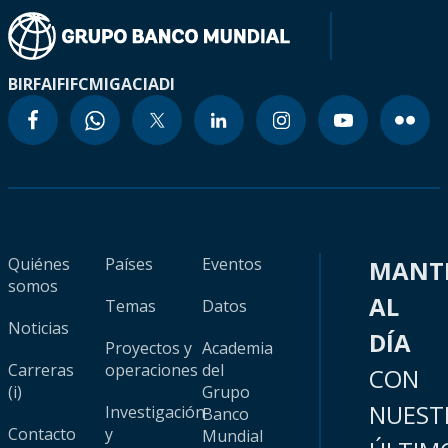
BIRF
AIF
IFC
MIGA
CIADI
Quiénes
Países
Eventos
MANT
somos
AL
Temas
Datos
Noticias
DÍA
Proyectos y
Academia
Carreras
operaciones
del
CON
(i)
Grupo
NUEST
Investigación
Banco
Contacto
y
Mundial