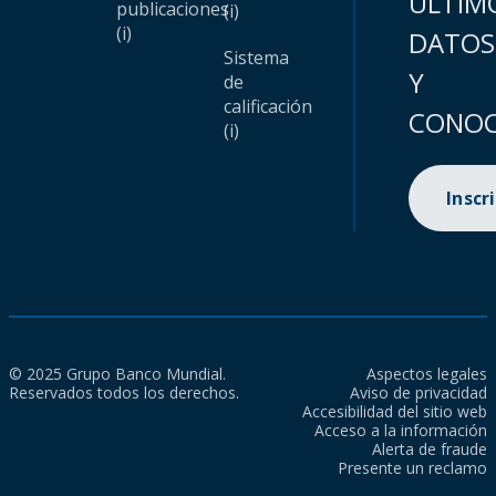
ÚLTIM
publicaciones
(i)
(i)
DATOS
Sistema
Y
de
calificación
CONOC
(i)
Inscr
© 2025 Grupo Banco Mundial.
Aspectos legales
Reservados todos los derechos.
Aviso de privacidad
Accesibilidad del sitio web
Acceso a la información
Alerta de fraude
Presente un reclamo